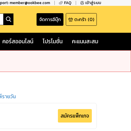
pport: member@ookbee.com
FAQ
เข้าสู่ระบบ
จัดการอีบุ๊ก
ตะกร้า
(
0
)
คอร์สออนไลน์
โปรโมชั่น
คะแนนสะสม
พ์รายวัน
สมัครแพ็กเกจ