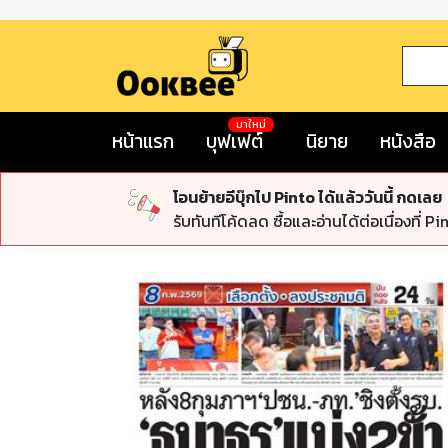
มาใหม่
หน้าแรก
บุฟเฟต์
นิยาย
หนังสือ
โอนย้ายอีบุ๊กไป Pinto ได้แล้ววันนี้ กดเลย
รับทันทีโค้ดลด ซื้อและอ่านได้ต่อเนื่องที่ Pi