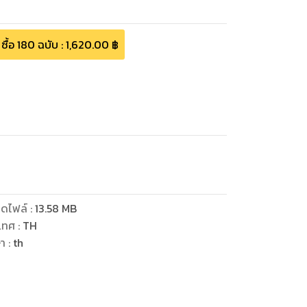
ซื้อ
180
ฉบับ
:
1,620.00
฿
ดไฟล์
:
13.58
MB
เทศ
:
TH
ษา
:
th