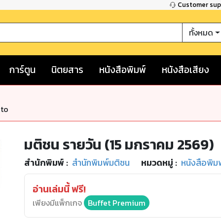
Customer su
ทั้งหมด
การ์ตูน
นิตยสาร
หนังสือพิมพ์
หนังสือเสียง
nto
มติชน รายวัน (15 มกราคม 2569)
สำนักพิมพ์
:
สำนักพิมพ์มติชน
หมวดหมู่
:
หนังสือพิม
อ่านเล่มนี้ ฟรี!
เพียงมีแพ็กเกจ
Buffet Premium