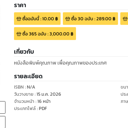
ราคา
ซื้อฉบับนี้
:
10.00
฿
ซื้อ
30
ฉบับ
:
289.00
฿
ซื้อ
365
ฉบับ
:
3,000.00
฿
เกี่ยวกับ
หนังสือพิมพ์คุณภาพ เพื่อคุณภาพของประเทศ
รายละเอียด
ISBN :
N/A
ขนา
วันวางขาย
:
15 ม.ค. 2026
ประ
จำนวนหน้า
:
16
หน้า
ภา
ประเภทไฟล์
:
PDF