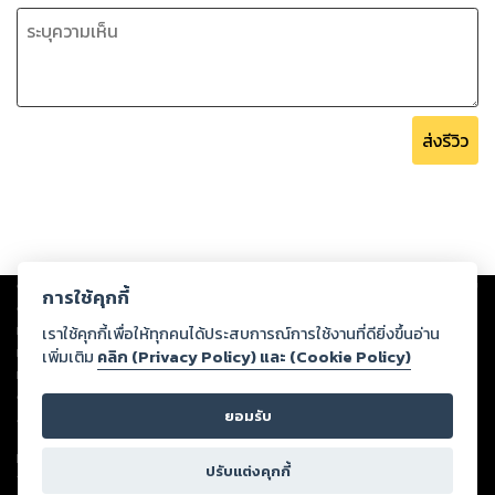
ส่งรีวิว
Copyright ©
2026
Storylog Co., Ltd. - สตอรี่ล็อกขอสงวนสิทธิ์ไม่รับผิดชอบ
การใช้คุกกี้
ต่อผลงานหรือเนื้อหาใดที่อัปโหลดผ่านเว็บไซต์และปรากฏว่าละเมิดสิทธิใน
ทรัพย์สินทางปัญญาของบุคคลอื่นหรือขัดต่อกฎหมายและศีลธรรม ดังนั้น ผู้อ่าน
เราใช้คุกกี้เพื่อให้ทุกคนได้ประสบการณ์การใช้งานที่ดียิ่งขึ้นอ่าน
ทุกท่านโปรดใช้วิจารณญาณในการกลั่นกรองด้วยตนเอง และหากท่านพบว่าส่วน
เพิ่มเติม
คลิก (Privacy Policy) และ (Cookie Policy)
หนึ่งส่วนใดขัดต่อกฎหมายและศีลธรรม กรุณาแจ้งมายังบริษัท เพื่อทีมงานจะได้
ดำเนินการในทันที ทั้งนี้ ทางสตอรี่ล็อกขอสงวนลิขสิทธิ์ตามพระราชบัญญัติ
ยอมรับ
ลิขสิทธิ์ พ.ศ. 2537 (ฉบับล่าสุด)
For support: member@ookbee.com
ปรับแต่งคุกกี้
Version
1.3.17