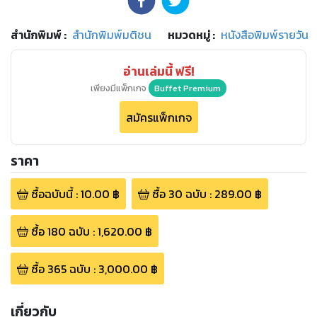
สำนักพิมพ์
:
สำนักพิมพ์มติชน
หมวดหมู่
:
หนังสือพิมพ์รายวัน
อ่านเล่มนี้ ฟรี!
เพียงมีแพ็กเกจ
Buffet Premium
สมัครแพ็กเกจ
ราคา
ซื้อฉบับนี้
:
10.00
฿
ซื้อ
30
ฉบับ
:
289.00
฿
ซื้อ
180
ฉบับ
:
1,620.00
฿
ซื้อ
365
ฉบับ
:
3,000.00
฿
เกี่ยวกับ