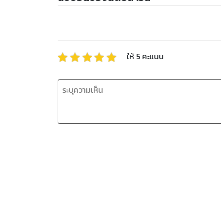
ให้
5
คะแนน