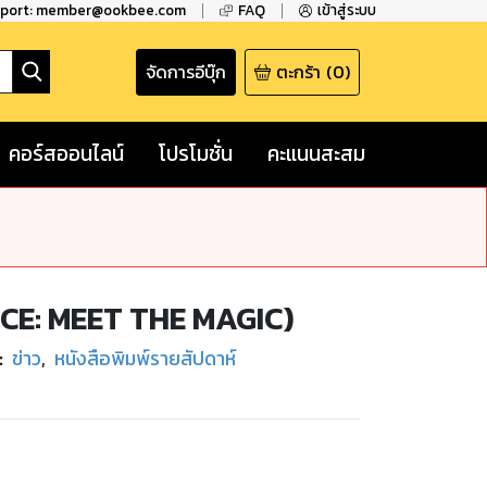
pport: member@ookbee.com
FAQ
เข้าสู่ระบบ
จัดการอีบุ๊ก
ตะกร้า
(
0
)
คอร์สออนไลน์
โปรโมชั่น
คะแนนสะสม
MICE: MEET THE MAGIC)
:
ข่าว
,
หนังสือพิมพ์รายสัปดาห์