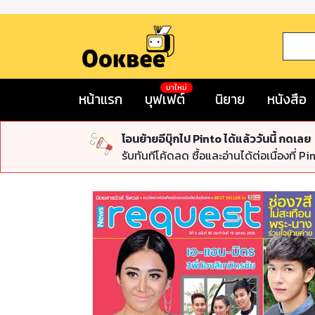
มาใหม่
หน้าแรก
บุฟเฟต์
นิยาย
หนังสือ
โอนย้ายอีบุ๊กไป Pinto ได้แล้ววันนี้ กดเลย
รับทันทีโค้ดลด ซื้อและอ่านได้ต่อเนื่องที่ Pi