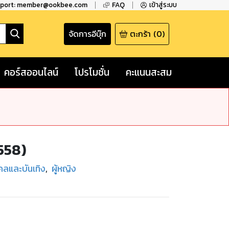
pport: member@ookbee.com
FAQ
เข้าสู่ระบบ
จัดการอีบุ๊ก
ตะกร้า
(
0
)
คอร์สออนไลน์
โปรโมชั่น
คะแนนสะสม
558)
คลและบันเทิง
,
ผู้หญิง