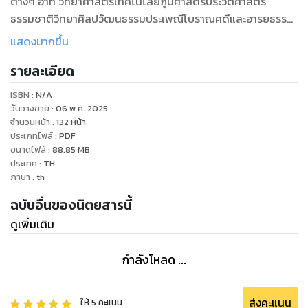
ต่างๆ อาทิ วิทยาศาสตร์เทคโนโลยีภูมิศาสตร์ประวัติศาสตร์
ธรรมชาติวิทยาศิลปวัฒนธรรมประเพณีโบราณคดีและอารยธรรม
อันทรงคุณค่าจึงเป็น นิตยสารคุณภาพที่ได้รับความเชื่อถือจากผู้
แสดงมากขึ้น
อ่านทั่วโลก ตีพิมพ์เป็นภาษาต่างๆ ใน 29 ประเทศทั่วโลก และ
รายละเอียด
ประสบความสำเร็จในทุกๆ ประเทศทั่วโลก เหมาะกับผู้ที่สนใจการ
สำรวจ ค้นคว้า และศึกษาโลกในทุกๆด้าน
ISBN :
N/A
วันวางขาย
:
06 พ.ค. 2025
จำนวนหน้า
:
132
หน้า
ประเภทไฟล์
:
PDF
ขนาดไฟล์
:
88.85
MB
ประเทศ
:
TH
ภาษา
:
th
ฉบับอื่นของนิตยสารนี้
ดูเพิ่มเติม
กำลังโหลด ...
ส่งคะแนน
ให้
5
คะแนน