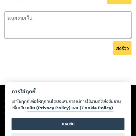
ส่งรีวิว
Copyright ©
2026
Storylog Co., Ltd. - สตอรี่ล็อกขอสงวนสิทธิ์ไม่รับผิดชอบ
การใช้คุกกี้
ต่อผลงานหรือเนื้อหาใดที่อัปโหลดผ่านเว็บไซต์และปรากฏว่าละเมิดสิทธิใน
ทรัพย์สินทางปัญญาของบุคคลอื่นหรือขัดต่อกฎหมายและศีลธรรม ดังนั้น ผู้อ่าน
เราใช้คุกกี้เพื่อให้ทุกคนได้ประสบการณ์การใช้งานที่ดียิ่งขึ้นอ่าน
ทุกท่านโปรดใช้วิจารณญาณในการกลั่นกรองด้วยตนเอง และหากท่านพบว่าส่วน
เพิ่มเติม
คลิก (Privacy Policy) และ (Cookie Policy)
หนึ่งส่วนใดขัดต่อกฎหมายและศีลธรรม กรุณาแจ้งมายังบริษัท เพื่อทีมงานจะได้
ดำเนินการในทันที ทั้งนี้ ทางสตอรี่ล็อกขอสงวนลิขสิทธิ์ตามพระราชบัญญัติ
ยอมรับ
ลิขสิทธิ์ พ.ศ. 2537 (ฉบับล่าสุด)
For support: member@ookbee.com