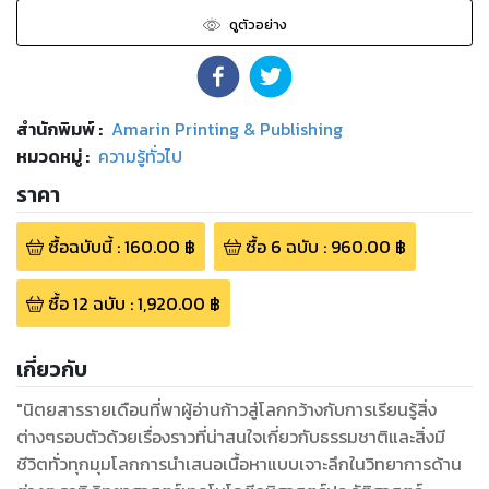
ดูตัวอย่าง
สำนักพิมพ์
:
Amarin Printing & Publishing
หมวดหมู่
:
ความรู้ทั่วไป
ราคา
ซื้อฉบับนี้
:
160.00
฿
ซื้อ
6
ฉบับ
:
960.00
฿
ซื้อ
12
ฉบับ
:
1,920.00
฿
เกี่ยวกับ
"นิตยสารรายเดือนที่พาผู้อ่านก้าวสู่โลกกว้างกับการเรียนรู้สิ่ง
ต่างๆรอบตัวด้วยเรื่องราวที่น่าสนใจเกี่ยวกับธรรมชาติและสิ่งมี
ชีวิตทั่วทุกมุมโลกการนำเสนอเนื้อหาแบบเจาะลึกในวิทยาการด้าน