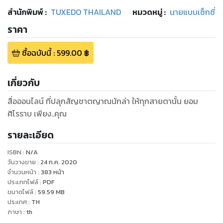
สำนักพิมพ์
:
TUXEDO THAILAND
หมวดหมู่
:
นายแบบเซ็กซี่
ราคา
ซื้อฉบับนี้
:
599.00
฿
เกี่ยวกับ
สื่อออนไลน์ ที่ปลุกสัญชาตญาณนักล่า ให้ทุกสายตานั้น ยอม
ศิโรราบ เพียง..คุณ
รายละเอียด
ISBN :
N/A
วันวางขาย
:
24 ก.ค. 2020
จำนวนหน้า
:
383
หน้า
ประเภทไฟล์
:
PDF
ขนาดไฟล์
:
59.59
MB
ประเทศ
:
TH
ภาษา
:
th