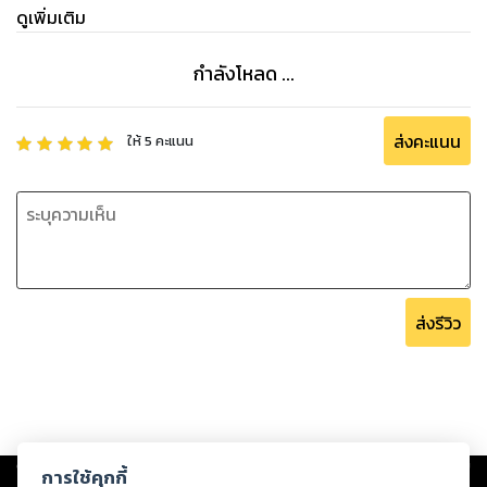
ดูเพิ่มเติม
กำลังโหลด ...
ส่งคะแนน
ให้
5
คะแนน
ส่งรีวิว
Copyright ©
2026
Storylog Co., Ltd. - สตอรี่ล็อกขอสงวนสิทธิ์ไม่รับผิดชอบ
การใช้คุกกี้