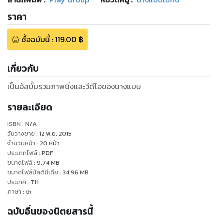
ราคา
ซื้อฉบับนี้
:
119.00
฿
เกี่ยวกับ
เป็นอัลบั้มรวมภาพนิ่งและวีดีโอของนางแบบ
รายละเอียด
ISBN :
N/A
วันวางขาย
:
12 พ.ย. 2015
จำนวนหน้า
:
20
หน้า
ประเภทไฟล์
:
PDF
ขนาดไฟล์
:
9.74
MB
ขนาดไฟล์มัลติมีเดีย
:
34.96
MB
ประเทศ
:
TH
ภาษา
:
th
ฉบับอื่นของนิตยสารนี้