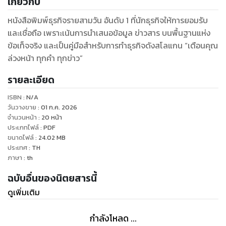
เกี่ยวกับ
หนังสือพิมพ์ธุรกิจรายสามวัน อันดับ 1 ที่นักธุรกิจให้การยอมรับ
และเชื่อถือ เพราะเน้นการนำเสนอข้อมูล ข่าวสาร บนพื้นฐานแห่ง
ข้อเท็จจริง และเป็นคู่มือสำหรับการทำธุรกิจดังสโลแกน “เตือนคุณ
ล่วงหน้า ทุกคำ ทุกข่าว”
รายละเอียด
ISBN :
N/A
วันวางขาย
:
01 ก.ค. 2026
จำนวนหน้า
:
20
หน้า
ประเภทไฟล์
:
PDF
ขนาดไฟล์
:
24.02
MB
ประเทศ
:
TH
ภาษา
:
th
ฉบับอื่นของนิตยสารนี้
ดูเพิ่มเติม
กำลังโหลด ...