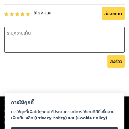
ส่งคะแนน
ให้
5
คะแนน
ส่งรีวิว
Copyright ©
2026
Storylog Co., Ltd. - สตอรี่ล็อกขอสงวนสิทธิ์ไม่รับผิดชอบ
การใช้คุกกี้
ต่อผลงานหรือเนื้อหาใดที่อัปโหลดผ่านเว็บไซต์และปรากฏว่าละเมิดสิทธิใน
ทรัพย์สินทางปัญญาของบุคคลอื่นหรือขัดต่อกฎหมายและศีลธรรม ดังนั้น ผู้อ่าน
เราใช้คุกกี้เพื่อให้ทุกคนได้ประสบการณ์การใช้งานที่ดียิ่งขึ้นอ่าน
ทุกท่านโปรดใช้วิจารณญาณในการกลั่นกรองด้วยตนเอง และหากท่านพบว่าส่วน
เพิ่มเติม
คลิก (Privacy Policy) และ (Cookie Policy)
หนึ่งส่วนใดขัดต่อกฎหมายและศีลธรรม กรุณาแจ้งมายังบริษัท เพื่อทีมงานจะได้
ดำเนินการในทันที ทั้งนี้ ทางสตอรี่ล็อกขอสงวนลิขสิทธิ์ตามพระราชบัญญัติ