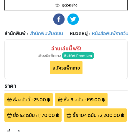
ดูตัวอย่าง
สำนักพิมพ์
:
สำนักพิมพ์มติชน
หมวดหมู่
:
หนังสือพิมพ์รายวัน
อ่านเล่มนี้ ฟรี!
เพียงมีแพ็กเกจ
Buffet Premium
สมัครแพ็กเกจ
ราคา
ซื้อฉบับนี้
:
25.00
฿
ซื้อ
8
ฉบับ
:
199.00
฿
ซื้อ
52
ฉบับ
:
1,170.00
฿
ซื้อ
104
ฉบับ
:
2,200.00
฿