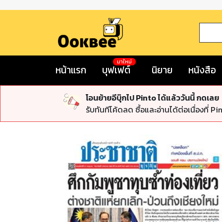
มาใหม่
หน้าแรก
บุฟเฟต์
นิยาย
หนังสือ
โอนย้ายอีบุ๊กไป Pinto ได้แล้ววันนี้ กดเลย
รับทันทีโค้ดลด ซื้อและอ่านได้ต่อเนื่องที่ Pi