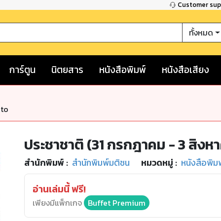
Customer su
ทั้งหมด
การ์ตูน
นิตยสาร
หนังสือพิมพ์
หนังสือเสียง
nto
ประชาชาติ (31 กรกฎาคม - 3 สิงห
สำนักพิมพ์
:
สำนักพิมพ์มติชน
หมวดหมู่
:
หนังสือพิม
อ่านเล่มนี้ ฟรี!
เพียงมีแพ็กเกจ
Buffet Premium