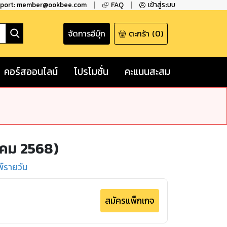
pport: member@ookbee.com
FAQ
เข้าสู่ระบบ
จัดการอีบุ๊ก
ตะกร้า
(
0
)
คอร์สออนไลน์
โปรโมชั่น
คะแนนสะสม
าคม 2568)
พ์รายวัน
สมัครแพ็กเกจ