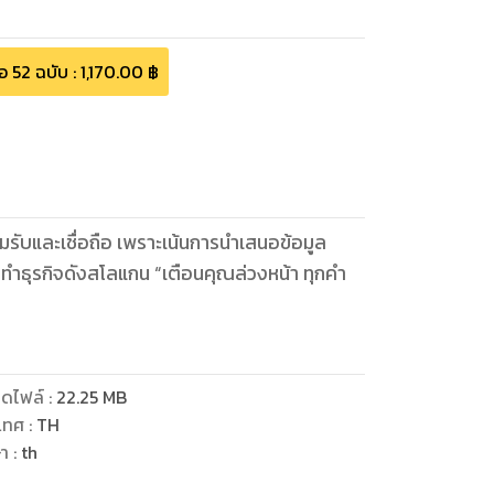
้อ
52
ฉบับ
:
1,170.00
฿
ยอมรับและเชื่อถือ เพราะเน้นการนำเสนอข้อมูล
ารทำธุรกิจดังสโลแกน “เตือนคุณล่วงหน้า ทุกคำ
ดไฟล์
:
22.25
MB
เทศ
:
TH
ษา
:
th