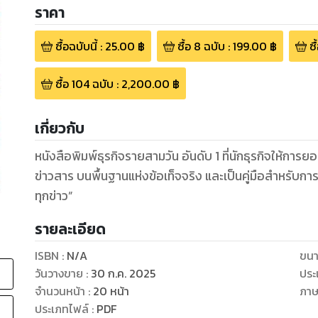
ราคา
ซื้อฉบับนี้
:
25.00
฿
ซื้อ
8
ฉบับ
:
199.00
฿
ซื
ซื้อ
104
ฉบับ
:
2,200.00
฿
เกี่ยวกับ
หนังสือพิมพ์ธุรกิจรายสามวัน อันดับ 1 ที่นักธุรกิจให้การ
ข่าวสาร บนพื้นฐานแห่งข้อเท็จจริง และเป็นคู่มือสำหรับก
ทุกข่าว”
รายละเอียด
ISBN :
N/A
ขนา
วันวางขาย
:
30 ก.ค. 2025
ประ
จำนวนหน้า
:
20
หน้า
ภา
ประเภทไฟล์
:
PDF