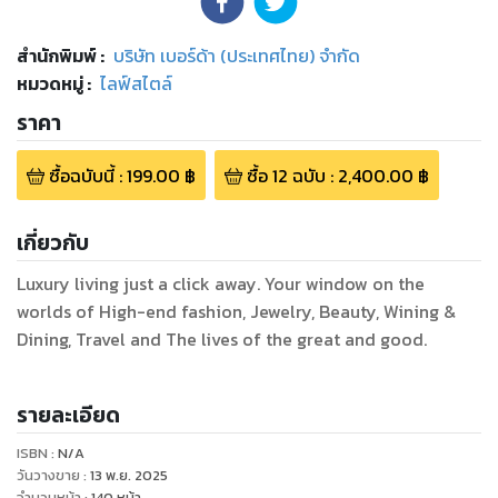
สำนักพิมพ์
:
บริษัท เบอร์ด้า (ประเทศไทย) จำกัด
หมวดหมู่
:
ไลฟ์สไตล์
ราคา
ซื้อฉบับนี้
:
199.00
฿
ซื้อ
12
ฉบับ
:
2,400.00
฿
เกี่ยวกับ
Luxury living just a click away. Your window on the
worlds of High-end fashion, Jewelry, Beauty, Wining &
Dining, Travel and The lives of the great and good.
รายละเอียด
ISBN :
N/A
วันวางขาย
:
13 พ.ย. 2025
จำนวนหน้า
:
140
หน้า