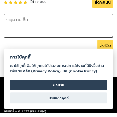
ส่งคะแนน
ให้
5
คะแนน
ส่งรีวิว
การใช้คุกกี้
เราใช้คุกกี้เพื่อให้ทุกคนได้ประสบการณ์การใช้งานที่ดียิ่งขึ้นอ่าน
เพิ่มเติม
คลิก (Privacy Policy) และ (Cookie Policy)
Copyright ©
2026
Storylog Co., Ltd. - สตอรี่ล็อกขอสงวนสิทธิ์ไม่รับผิดชอบ
ยอมรับ
ต่อผลงานหรือเนื้อหาใดที่อัปโหลดผ่านเว็บไซต์และปรากฏว่าละเมิดสิทธิใน
ทรัพย์สินทางปัญญาของบุคคลอื่นหรือขัดต่อกฎหมายและศีลธรรม ดังนั้น ผู้อ่าน
ทุกท่านโปรดใช้วิจารณญาณในการกลั่นกรองด้วยตนเอง และหากท่านพบว่าส่วน
ปรับแต่งคุกกี้
หนึ่งส่วนใดขัดต่อกฎหมายและศีลธรรม กรุณาแจ้งมายังบริษัท เพื่อทีมงานจะได้
ดำเนินการในทันที ทั้งนี้ ทางสตอรี่ล็อกขอสงวนลิขสิทธิ์ตามพระราชบัญญัติ
ลิขสิทธิ์ พ.ศ. 2537 (ฉบับล่าสุด)