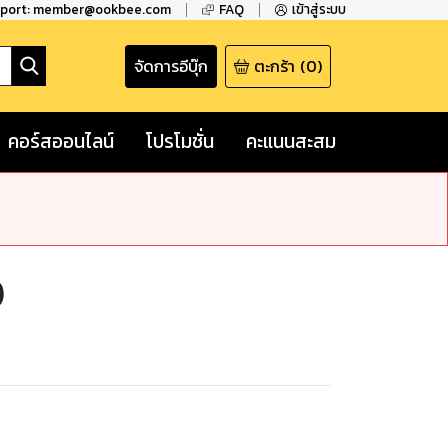
pport: member@ookbee.com
FAQ
เข้าสู่ระบบ
จัดการอีบุ๊ก
ตะกร้า
(
0
)
คอร์สออนไลน์
โปรโมชั่น
คะแนนสะสม
)