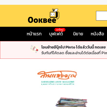
มาใหม่
หน้าแรก
บุฟเฟต์
นิยาย
หนังสือ
โอนย้ายอีบุ๊กไป Pinto ได้แล้ววันนี้ กดเลย
รับทันทีโค้ดลด ซื้อและอ่านได้ต่อเนื่องที่ Pi