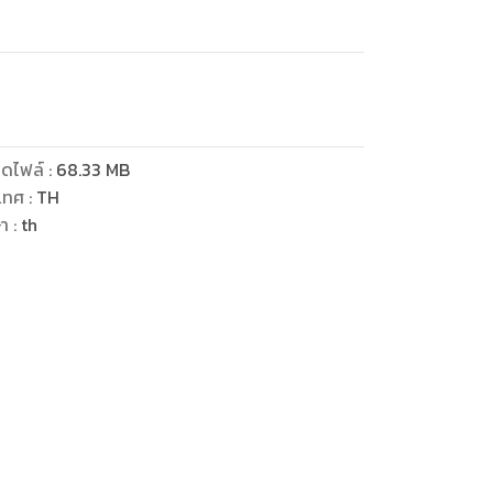
ดไฟล์
:
68.33
MB
เทศ
:
TH
ษา
:
th