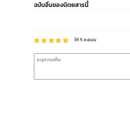
ฉบับอื่นของนิตยสารนี้
ให้
5
คะแนน