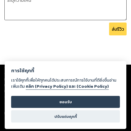
ส่งรีวิว
Copyright ©
2026
Storylog Co., Ltd. - สตอรี่ล็อกขอสงวนสิทธิ์ไม่รับผิดชอบ
การใช้คุกกี้
ต่อผลงานหรือเนื้อหาใดที่อัปโหลดผ่านเว็บไซต์และปรากฏว่าละเมิดสิทธิใน
ทรัพย์สินทางปัญญาของบุคคลอื่นหรือขัดต่อกฎหมายและศีลธรรม ดังนั้น ผู้อ่าน
เราใช้คุกกี้เพื่อให้ทุกคนได้ประสบการณ์การใช้งานที่ดียิ่งขึ้นอ่าน
ทุกท่านโปรดใช้วิจารณญาณในการกลั่นกรองด้วยตนเอง และหากท่านพบว่าส่วน
เพิ่มเติม
คลิก (Privacy Policy) และ (Cookie Policy)
หนึ่งส่วนใดขัดต่อกฎหมายและศีลธรรม กรุณาแจ้งมายังบริษัท เพื่อทีมงานจะได้
ดำเนินการในทันที ทั้งนี้ ทางสตอรี่ล็อกขอสงวนลิขสิทธิ์ตามพระราชบัญญัติ
ยอมรับ
ลิขสิทธิ์ พ.ศ. 2537 (ฉบับล่าสุด)
For support: member@ookbee.com
ปรับแต่งคุกกี้
Version
1.3.17