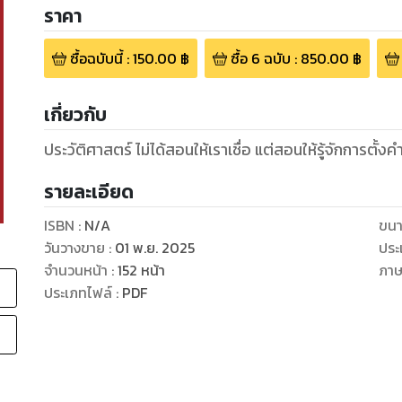
ราคา
ซื้อฉบับนี้
:
150.00
฿
ซื้อ
6
ฉบับ
:
850.00
฿
เกี่ยวกับ
ประวัติศาสตร์ ไม่ได้สอนให้เราเชื่อ แต่สอนให้รู้จักการตั้
รายละเอียด
ISBN :
N/A
ขนา
วันวางขาย
:
01 พ.ย. 2025
ประ
จำนวนหน้า
:
152
หน้า
ภา
ประเภทไฟล์
:
PDF