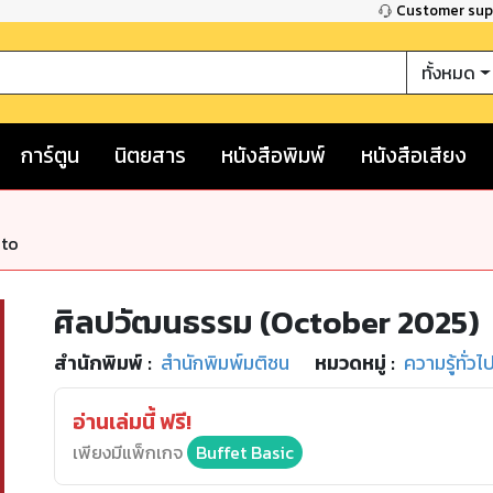
Customer su
ทั้งหมด
การ์ตูน
นิตยสาร
หนังสือพิมพ์
หนังสือเสียง
nto
ศิลปวัฒนธรรม (October 2025)
สำนักพิมพ์
:
สำนักพิมพ์มติชน
หมวดหมู่
:
ความรู้ทั่วไ
อ่านเล่มนี้ ฟรี!
เพียงมีแพ็กเกจ
Buffet Basic