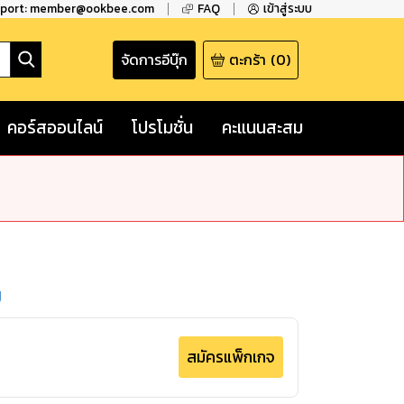
pport: member@ookbee.com
FAQ
เข้าสู่ระบบ
จัดการอีบุ๊ก
ตะกร้า
(
0
)
คอร์สออนไลน์
โปรโมชั่น
คะแนนสะสม
ป
สมัครแพ็กเกจ