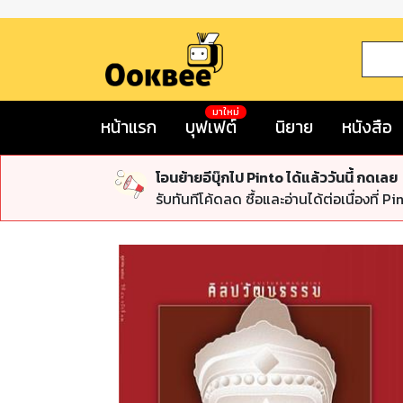
มาใหม่
หน้าแรก
บุฟเฟต์
นิยาย
หนังสือ
โอนย้ายอีบุ๊กไป Pinto ได้แล้ววันนี้ กดเลย
รับทันทีโค้ดลด ซื้อและอ่านได้ต่อเนื่องที่ Pi