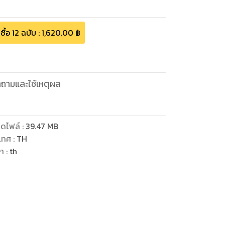
ซื้อ
12
ฉบับ
:
1,620.00
฿
งคำถามและใช้เหตุผล
ดไฟล์
:
39.47
MB
เทศ
:
TH
ษา
:
th