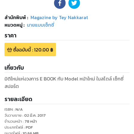
สำนักพิมพ์
:
Magazine by Tey Nakkarat
หมวดหมู่
:
นายแบบเซ็กซี่
ราคา
ซื้อฉบับนี้
:
120.00
฿
เกี่ยวกับ
มิติใหม่แห่งวงการ E BOOK กับ Model หน้าใหม่ ในสไตล์ เซ็กซี่
สปอร์ต
รายละเอียด
ISBN :
N/A
วันวางขาย
:
02 มี.ค. 2017
จำนวนหน้า
:
78
หน้า
ประเภทไฟล์
:
PDF
ขนาดไฟล์
:
10.66
MB