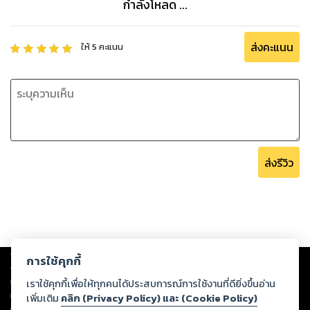
กำลังโหลด ...
ส่งคะแนน
ให้
5
คะแนน
ส่งรีวิว
Copyright ©
2026
Storylog Co., Ltd. - สตอรี่ล็อกขอสงวนสิทธิ์ไม่รับผิดชอบ
การใช้คุกกี้
ต่อผลงานหรือเนื้อหาใดที่อัปโหลดผ่านเว็บไซต์และปรากฏว่าละเมิดสิทธิใน
ทรัพย์สินทางปัญญาของบุคคลอื่นหรือขัดต่อกฎหมายและศีลธรรม ดังนั้น ผู้อ่าน
เราใช้คุกกี้เพื่อให้ทุกคนได้ประสบการณ์การใช้งานที่ดียิ่งขึ้นอ่าน
ทุกท่านโปรดใช้วิจารณญาณในการกลั่นกรองด้วยตนเอง และหากท่านพบว่าส่วน
เพิ่มเติม
คลิก (Privacy Policy) และ (Cookie Policy)
หนึ่งส่วนใดขัดต่อกฎหมายและศีลธรรม กรุณาแจ้งมายังบริษัท เพื่อทีมงานจะได้