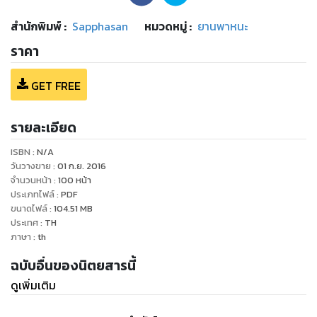
สำนักพิมพ์
:
Sapphasan
หมวดหมู่
:
ยานพาหนะ
ราคา
GET FREE
รายละเอียด
ISBN :
N/A
วันวางขาย
:
01 ก.ย. 2016
จำนวนหน้า
:
100
หน้า
ประเภทไฟล์
:
PDF
ขนาดไฟล์
:
104.51
MB
ประเทศ
:
TH
ภาษา
:
th
ฉบับอื่นของนิตยสารนี้
ดูเพิ่มเติม