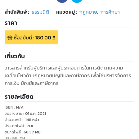
สำนักพิมพ์
:
ธรรมนิติ
หมวดหมู่
:
กฎหมาย
,
การศึกษา
ราคา
ซื้อฉบับนี้
:
180.00
฿
เกี่ยวกับ
วารสารสำหรับผู้บริหารและผู้ประกอบการในการติดตามความ
เคลื่อนไหวด้านกฎหมายบัญชีและภาษีอากร เพื่อใช้บริหารจัดการ
การเงิน บัญชีและภาษีอากร
รายละเอียด
ISBN :
N/A
วันวางขาย
:
01 ธ.ค. 2021
จำนวนหน้า
:
148
หน้า
ประเภทไฟล์
:
PDF
ขนาดไฟล์
:
66.57
MB
ประเทศ
:
TH