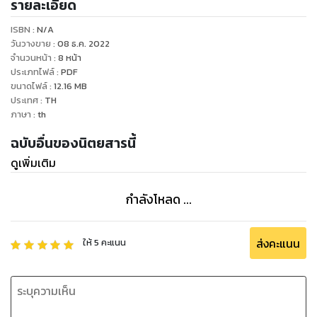
รายละเอียด
ให้ชำระหนี้ การเลิกบริษัท ฯลฯ ทั้งนี้เพื่อความครบถ้วนถูกต้องตาม
ที่กฎหมายกำหนด ซึ่งหากฝ่าฝืนต้องระวางโทษปรับตามกฎหมาย
ISBN :
N/A
ราคาเล่มละ 5 บาท อัพเดทใน ookbee ช่วงวันที่ 5, 10, 20, 30 ของ
วันวางขาย
:
08 ธ.ค. 2022
เดือน ให้โหลดอ่านฟรี
จำนวนหน้า
:
8
หน้า
ประเภทไฟล์
:
PDF
ขนาดไฟล์
:
12.16
MB
ประเทศ
:
TH
ภาษา
:
th
ฉบับอื่นของนิตยสารนี้
ดูเพิ่มเติม
กำลังโหลด ...
ส่งคะแนน
ให้
5
คะแนน