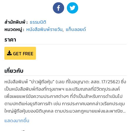
สำนักพิมพ์
:
ธรรมนิติ
หมวดหมู่
:
หนังสือพิมพ์รายวัน
,
แท็บลอยด์
ราคา
GET FREE
เกี่ยวกับ
หนังสือพิมพ์ "ข่าวผู้ถือหุ้น" (เลข ที่ใบอนุญาต: สสช. 17/2562) ซึ่ง
เป็นหนังสือพิมพ์ท้องที่กรุงเทพฯ และปริมณฑลที่มีวัตถุประสงค์
เพื่อเผยแพร่ข้อความประกาศต่างๆ ที่จำเป็นสำหรับการดำเนินไป
ตามปกติแห่งธุรกิจการค้า เช่น การประกาศบอกกล่าวเรียกประชุม
ใหญ่ผู้ถือหุ้นของนิติบุคคล ตามประมวลกฎหมายแพ่งและพาณิชย์
มาตรา 1175 หรือประกาศข้อความตามกฎหมายอื่นๆ เช่น การแปร
แสดงมากขึ้น
สภาพห้างหุ้นส่วน, การเพิ่มทุน ลดทุน, การบังคับจำนอง, การแจ้ง