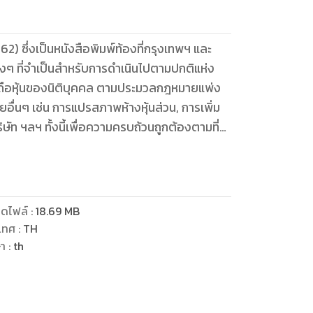
562) ซึ่งเป็นหนังสือพิมพ์ท้องที่กรุงเทพฯ และ
างๆ ที่จำเป็นสำหรับการดำเนินไปตามปกติแห่ง
ู้ถือหุ้นของนิติบุคคล ตามประมวลกฎหมายแพ่ง
่นๆ เช่น การแปรสภาพห้างหุ้นส่วน, การเพิ่ม
ิษัท ฯลฯ ทั้งนี้เพื่อความครบถ้วนถูกต้องตามที่
าย ราคาเล่มละ 5 บาท อัพเดทใน ookbee ช่วง
ดไฟล์
:
18.69
MB
เทศ
:
TH
ษา
:
th