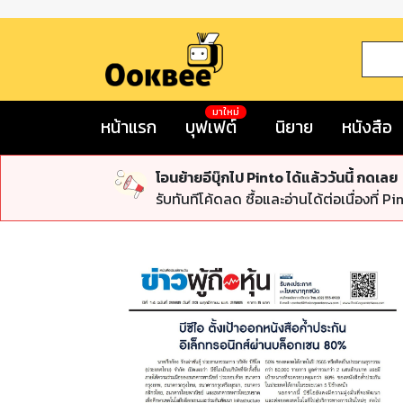
มาใหม่
หน้าแรก
บุฟเฟต์
นิยาย
หนังสือ
โอนย้ายอีบุ๊กไป Pinto ได้แล้ววันนี้ กดเลย
รับทันทีโค้ดลด ซื้อและอ่านได้ต่อเนื่องที่ Pi