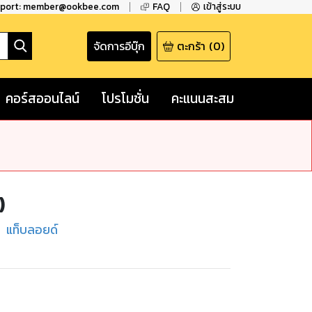
pport: member@ookbee.com
FAQ
เข้าสู่ระบบ
จัดการอีบุ๊ก
ตะกร้า
(
0
)
คอร์สออนไลน์
โปรโมชั่น
คะแนนสะสม
)
,
แท็บลอยด์