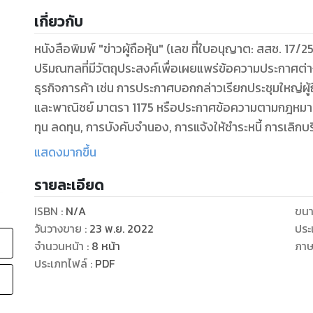
เกี่ยวกับ
หนังสือพิมพ์ "ข่าวผู้ถือหุ้น" (เลข ที่ใบอนุญาต: สสช. 17/2
ปริมณฑลที่มีวัตถุประสงค์เพื่อเผยแพร่ข้อความประกาศต่
ธุรกิจการค้า เช่น การประกาศบอกกล่าวเรียกประชุมใหญ่ผ
และพาณิชย์ มาตรา 1175 หรือประกาศข้อความตามกฎหมายอื
ทุน ลดทุน, การบังคับจำนอง, การแจ้งให้ชำระหนี้ การเลิกบร
กฎหมายกำหนด ซึ่งหากฝ่าฝืนต้องระวางโทษปรับตามกฎหม
แสดงมากขึ้น
วันที่ 5, 10, 20, 30 ของเดือน ให้โหลดอ่านฟรี
รายละเอียด
ISBN :
N/A
ขนา
วันวางขาย
:
23 พ.ย. 2022
ประ
จำนวนหน้า
:
8
หน้า
ภา
ประเภทไฟล์
:
PDF