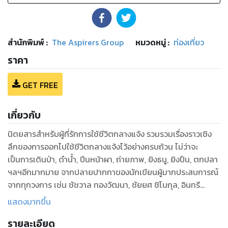
สำนักพิมพ์
:
The Aspirers Group
หมวดหมู่
:
ท่องเที่ยว
ราคา
GET FREE
เกี่ยวกับ
นิตยสารสำหรับผู้ที่รักการใช้ชีวิตกลางแจ้ง รวมรวมเรื่องราวเชิง
ลึกของการออกไปใช้ชีวิตกลางแจ้งไว้อย่างครบถ้วน ไม่ว่าจะ
เป็นการเดินป่า, ดำน้ำ, ปีนหน้าผา, ถ่ายภาพ, ยิงธนู, ยิงปืน, ตกปลา
ฯลฯอีกมากมาย จากปลายปากกาของนักเขียนผู้มากประสบการณ์
จากทุกวงการ เช่น ชัชวาล ทองวัฒนา, ชัยยศ ชิโนกุล,​ อินทรี
อันดามัน,​พิชญ์ จุลศิริ, นัท สุมนเตมีย์,​ บารมี เต็มบุญเกียรติ,​ ปิยะ
แสดงมากขึ้น
ฤทัย ปิโยพีระพงษ์ ฯ
รายละเอียด