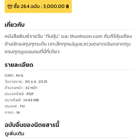
ซื้อ
264
ฉบับ
:
3,000.00
฿
เกี่ยวกับ
หนังสือพิมพ์รายวัน “ทันหุ้น” และ thunhoon.com คัมภีร์หุ้นเคียง
ข้างนักลงทุนทุกระดับ เจาะลึกทุกแง่มุมแวดวงตลาดเงินตลาดทุน
ครบทุกมุมมองจบที่นี่ที่เดียว
รายละเอียด
ISBN :
N/A
วันวางขาย
:
30 ธ.ค. 2025
จำนวนหน้า
:
32
หน้า
ประเภทไฟล์
:
PDF
ขนาดไฟล์
:
14.93
MB
ประเทศ
:
TH
ภาษา
:
th
ฉบับอื่นของนิตยสารนี้
ดูเพิ่มเติม