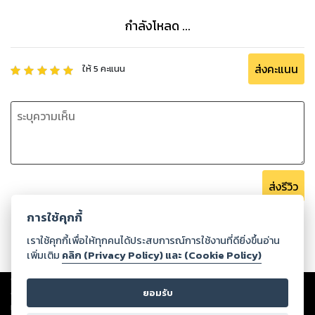
กำลังโหลด ...
ส่งคะแนน
ให้
5
คะแนน
ส่งรีวิว
การใช้คุกกี้
เราใช้คุกกี้เพื่อให้ทุกคนได้ประสบการณ์การใช้งานที่ดียิ่งขึ้นอ่าน
เพิ่มเติม
คลิก (Privacy Policy) และ (Cookie Policy)
Copyright ©
2026
Storylog Co., Ltd. - สตอรี่ล็อกขอสงวนสิทธิ์ไม่รับผิดชอบ
ยอมรับ
ต่อผลงานหรือเนื้อหาใดที่อัปโหลดผ่านเว็บไซต์และปรากฏว่าละเมิดสิทธิใน
ทรัพย์สินทางปัญญาของบุคคลอื่นหรือขัดต่อกฎหมายและศีลธรรม ดังนั้น ผู้อ่าน