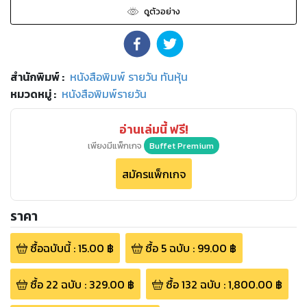
ดูตัวอย่าง
สำนักพิมพ์
:
หนังสือพิมพ์ รายวัน ทันหุ้น
หมวดหมู่
:
หนังสือพิมพ์รายวัน
อ่านเล่มนี้ ฟรี!
เพียงมีแพ็กเกจ
Buffet Premium
สมัครแพ็กเกจ
ราคา
ซื้อฉบับนี้
:
15.00
฿
ซื้อ
5
ฉบับ
:
99.00
฿
ซื้อ
22
ฉบับ
:
329.00
฿
ซื้อ
132
ฉบับ
:
1,800.00
฿