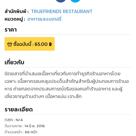
สำนักพิมพ์
:
TRUEFRIENDS RESTAURANT
หมวดหมู่
:
อาหารและเบเกอรี่
ราคา
ซื้อฉบับนี้
:
65.00
฿
เกี่ยวกับ
นิตยสารที่นำเสนอเนื้อหาเกี่ยวกับการทำธุรกิจร้านอาหารโดย
เฉพาะ เนื้อหาครอบคลุมประเด็นสำคัญสำหรับผู้ประกอบการร้านอ
หาร ถ่ายทอดจากประสบการณ์จริงของคนทำร้านอาหาร และผู้
เชี่ยวชาญด้านต่างๆ เนื้อหาแน่น เจาะลึก
รายละเอียด
ISBN :
N/A
วันวางขาย
:
14 มิ.ย. 2016
จำนวนหน้า
:
66
หน้า