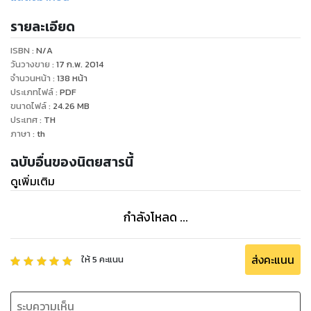
Fashion / Illustration Photography / Motion / Film /
รายละเอียด
Lifestyle
www.facebook.com/viewplusmag
ISBN :
N/A
วันวางขาย
:
17 ก.พ. 2014
จำนวนหน้า
:
138
หน้า
ประเภทไฟล์
:
PDF
ขนาดไฟล์
:
24.26
MB
ประเทศ
:
TH
ภาษา
:
th
ฉบับอื่นของนิตยสารนี้
ดูเพิ่มเติม
กำลังโหลด ...
ส่งคะแนน
ให้
5
คะแนน