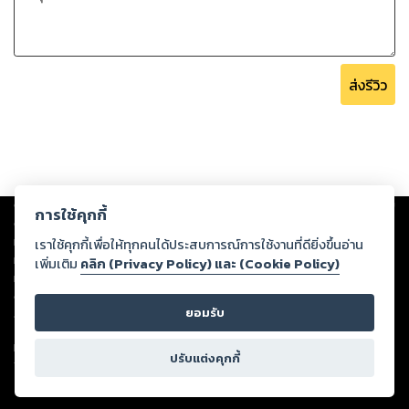
ส่งรีวิว
Copyright ©
2026
Storylog Co., Ltd. - สตอรี่ล็อกขอสงวนสิทธิ์ไม่รับผิดชอบ
การใช้คุกกี้
ต่อผลงานหรือเนื้อหาใดที่อัปโหลดผ่านเว็บไซต์และปรากฏว่าละเมิดสิทธิใน
ทรัพย์สินทางปัญญาของบุคคลอื่นหรือขัดต่อกฎหมายและศีลธรรม ดังนั้น ผู้อ่าน
เราใช้คุกกี้เพื่อให้ทุกคนได้ประสบการณ์การใช้งานที่ดียิ่งขึ้นอ่าน
ทุกท่านโปรดใช้วิจารณญาณในการกลั่นกรองด้วยตนเอง และหากท่านพบว่าส่วน
เพิ่มเติม
คลิก (Privacy Policy) และ (Cookie Policy)
หนึ่งส่วนใดขัดต่อกฎหมายและศีลธรรม กรุณาแจ้งมายังบริษัท เพื่อทีมงานจะได้
ดำเนินการในทันที ทั้งนี้ ทางสตอรี่ล็อกขอสงวนลิขสิทธิ์ตามพระราชบัญญัติ
ยอมรับ
ลิขสิทธิ์ พ.ศ. 2537 (ฉบับล่าสุด)
For support: member@ookbee.com
ปรับแต่งคุกกี้
Version
1.3.17