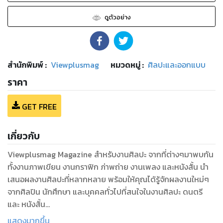
ดูตัวอย่าง
สำนักพิมพ์
:
Viewplusmag
หมวดหมู่
:
ศิลปะและออกแบบ
ราคา
GET FREE
เกี่ยวกับ
Viewplusmag Magazine สำหรับงานศิลปะ จากที่ต่างๆมาพบกัน
ทั้งงานภาพเขียน งานกราฟิก ภ่าพถ่าย งานเพลง และหนังสั้น นำ
เสนอผลงานศิลปะที่หลากหลาย พร้อมให้คุณได้รู้จักผลงานใหม่ๆ
จากศิลปิน นักศึกษา และบุคคลทั่วไปที่สนใจในงานศิลปะ ดนตรี
และ หนังสั้น
Showcase Digital Magazine / Artist Interviews Design
แสดงมากขึ้น