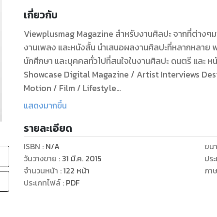
เกี่ยวกับ
Viewplusmag Magazine สำหรับงานศิลปะ จากที่ต่างๆมาพบกัน ทั้งงานภาพเขียน งานกราฟิก ภ่าพถ่าย
งานเพลง และหนังสั้น นำเสนอผลงานศิลปะที่หลากหลาย พร้
นักศึกษา และบุคคลทั่วไปที่สนใจในงานศิลปะ ดนตรี และ หนั
Showcase Digital Magazine / Artist Interviews Design Fashion / Illustrat
Motion / Film / Lifestyle
www.facebook.com/viewplusmag
แสดงมากขึ้น
รายละเอียด
ISBN :
N/A
ขนา
วันวางขาย
:
31 มี.ค. 2015
ประ
จำนวนหน้า
:
122
หน้า
ภา
ประเภทไฟล์
:
PDF