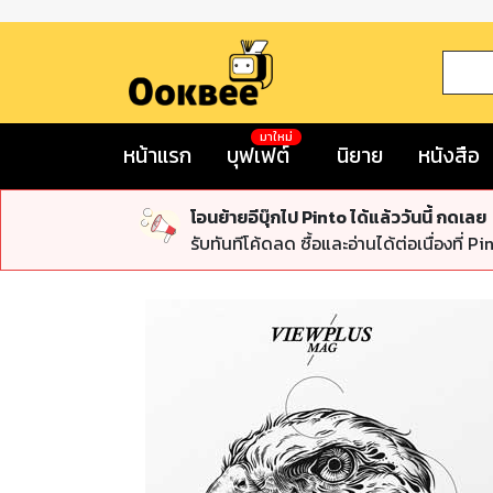
มาใหม่
หน้าแรก
บุฟเฟต์
นิยาย
หนังสือ
โอนย้ายอีบุ๊กไป Pinto ได้แล้ววันนี้ กดเลย
รับทันทีโค้ดลด ซื้อและอ่านได้ต่อเนื่องที่ Pi