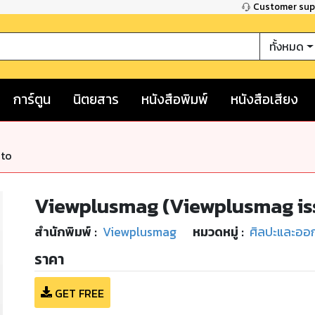
Customer su
ทั้งหมด
การ์ตูน
นิตยสาร
หนังสือพิมพ์
หนังสือเสียง
nto
Viewplusmag (Viewplusmag is
สำนักพิมพ์
:
Viewplusmag
หมวดหมู่
:
ศิลปะและออ
ราคา
GET FREE