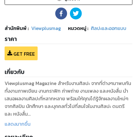
สำนักพิมพ์
:
Viewplusmag
หมวดหมู่
:
ศิลปะและออกแบบ
ราคา
GET FREE
เกี่ยวกับ
Viewplusmag Magazine สำหรับงานศิลปะ จากที่ต่างๆมาพบกัน
ทั้งงานภาพเขียน งานกราฟิก ภ่าพถ่าย งานเพลง และหนังสั้น นำ
เสนอผลงานศิลปะที่หลากหลาย พร้อมให้คุณได้รู้จักผลงานใหม่ๆ
จากศิลปิน นักศึกษา และบุคคลทั่วไปที่สนใจในงานศิลปะ ดนตรี
และ หนังสั้น
Showcase Digital Magazine / Artist Interviews Design
แสดงมากขึ้น
Fashion / Illustration Photography / Motion / Film /
Lifestyle