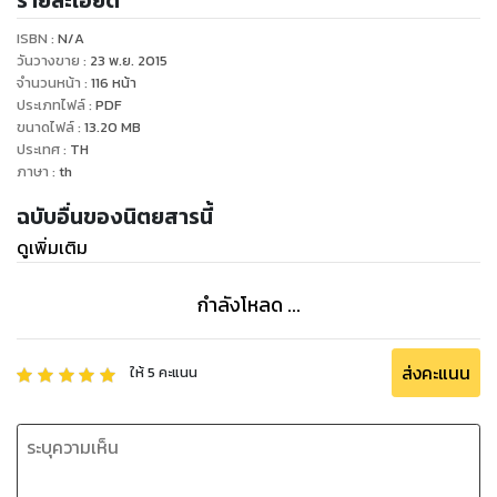
รายละเอียด
www.facebook.com/viewplusmag
ISBN :
N/A
วันวางขาย
:
23 พ.ย. 2015
จำนวนหน้า
:
116
หน้า
ประเภทไฟล์
:
PDF
ขนาดไฟล์
:
13.20
MB
ประเทศ
:
TH
ภาษา
:
th
ฉบับอื่นของนิตยสารนี้
ดูเพิ่มเติม
กำลังโหลด ...
ส่งคะแนน
ให้
5
คะแนน