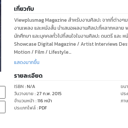
เกี่ยวกับ
Viewplusmag Magazine สำหรับงานศิลปะ จากที่ต่างๆมาพบกัน ทั้งงานภาพเขียน งานกราฟิก ภ่าพถ่าย
งานเพลง และหนังสั้น นำเสนอผลงานศิลปะที่หลากหลาย พร้
นักศึกษา และบุคคลทั่วไปที่สนใจในงานศิลปะ ดนตรี และ หนั
Showcase Digital Magazine / Artist Interviews Design Fashion / Illustrat
Motion / Film / Lifestyle
www.facebook.com/viewplusmag
แสดงมากขึ้น
รายละเอียด
ISBN :
N/A
ขนา
วันวางขาย
:
27 ก.พ. 2015
ประ
จำนวนหน้า
:
116
หน้า
ภา
ประเภทไฟล์
:
PDF