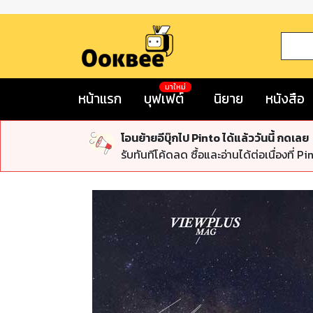
มาใหม่
หน้าแรก
บุฟเฟต์
นิยาย
หนังสือ
โอนย้ายอีบุ๊กไป Pinto ได้แล้ววันนี้ กดเลย
รับทันทีโค้ดลด ซื้อและอ่านได้ต่อเนื่องที่ Pi