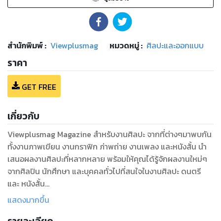
สำนักพิมพ์
:
Viewplusmag
หมวดหมู่
:
ศิลปะและออกแบบ
ราคา
GET FREE
เกี่ยวกับ
Viewplusmag Magazine สำหรับงานศิลปะ จากที่ต่างๆมาพบกัน
ทั้งงานภาพเขียน งานกราฟิก ภ่าพถ่าย งานเพลง และหนังสั้น นำ
เสนอผลงานศิลปะที่หลากหลาย พร้อมให้คุณได้รู้จักผลงานใหม่ๆ
จากศิลปิน นักศึกษา และบุคคลทั่วไปที่สนใจในงานศิลปะ ดนตรี
และ หนังสั้น
Showcase Digital Magazine / Artist Interviews Design
แสดงมากขึ้น
Fashion / Illustration Photography / Motion / Film /
Lifestyle