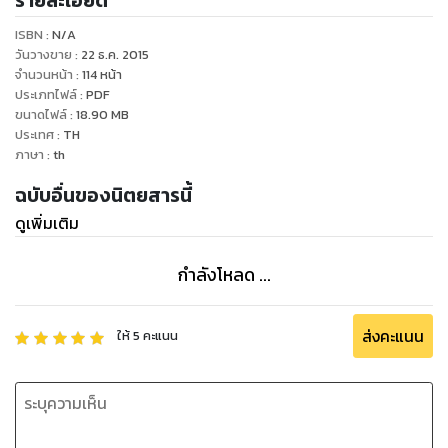
รายละเอียด
www.facebook.com/viewplusmag
ISBN :
N/A
วันวางขาย
:
22 ธ.ค. 2015
จำนวนหน้า
:
114
หน้า
ประเภทไฟล์
:
PDF
ขนาดไฟล์
:
18.90
MB
ประเทศ
:
TH
ภาษา
:
th
ฉบับอื่นของนิตยสารนี้
ดูเพิ่มเติม
กำลังโหลด ...
ส่งคะแนน
ให้
5
คะแนน