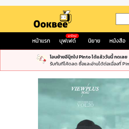
มาใหม่
หน้าแรก
บุฟเฟต์
นิยาย
หนังสือ
โอนย้ายอีบุ๊กไป Pinto ได้แล้ววันนี้ กดเลย
รับทันทีโค้ดลด ซื้อและอ่านได้ต่อเนื่องที่ Pi