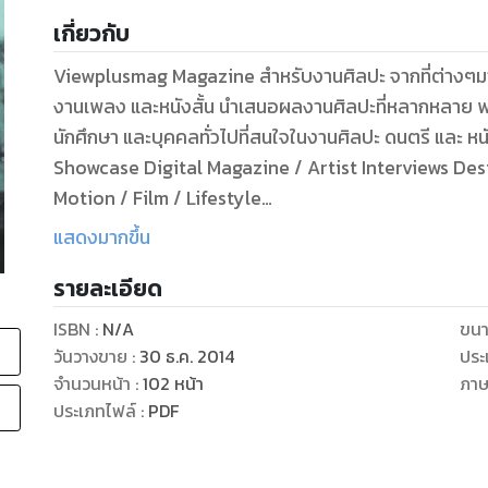
เกี่ยวกับ
Viewplusmag Magazine สำหรับงานศิลปะ จากที่ต่างๆมาพบกัน ทั้งงานภาพเขียน งานกราฟิก ภ่าพถ่าย
งานเพลง และหนังสั้น นำเสนอผลงานศิลปะที่หลากหลาย พร้
นักศึกษา และบุคคลทั่วไปที่สนใจในงานศิลปะ ดนตรี และ หนั
Showcase Digital Magazine / Artist Interviews Design Fashion / Illustrat
Motion / Film / Lifestyle
www.facebook.com/viewplusmag
แสดงมากขึ้น
รายละเอียด
ISBN :
N/A
ขนา
วันวางขาย
:
30 ธ.ค. 2014
ประ
จำนวนหน้า
:
102
หน้า
ภา
ประเภทไฟล์
:
PDF