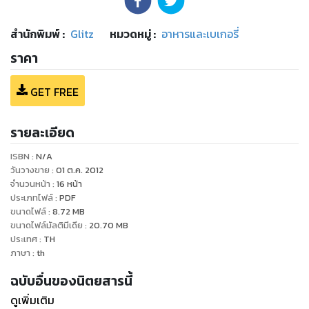
สำนักพิมพ์
:
Glitz
หมวดหมู่
:
อาหารและเบเกอรี่
ราคา
GET FREE
รายละเอียด
ISBN :
N/A
วันวางขาย
:
01 ต.ค. 2012
จำนวนหน้า
:
16
หน้า
ประเภทไฟล์
:
PDF
ขนาดไฟล์
:
8.72
MB
ขนาดไฟล์มัลติมีเดีย
:
20.70
MB
ประเทศ
:
TH
ภาษา
:
th
ฉบับอื่นของนิตยสารนี้
ดูเพิ่มเติม