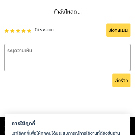
กำลังโหลด ...
ส่งคะแนน
ให้
5
คะแนน
ส่งรีวิว
Copyright ©
2026
Storylog Co., Ltd. - สตอรี่ล็อกขอสงวนสิทธิ์ไม่รับผิดชอบ
การใช้คุกกี้
ต่อผลงานหรือเนื้อหาใดที่อัปโหลดผ่านเว็บไซต์และปรากฏว่าละเมิดสิทธิใน
ทรัพย์สินทางปัญญาของบุคคลอื่นหรือขัดต่อกฎหมายและศีลธรรม ดังนั้น ผู้อ่าน
เราใช้คุกกี้เพื่อให้ทุกคนได้ประสบการณ์การใช้งานที่ดียิ่งขึ้นอ่าน