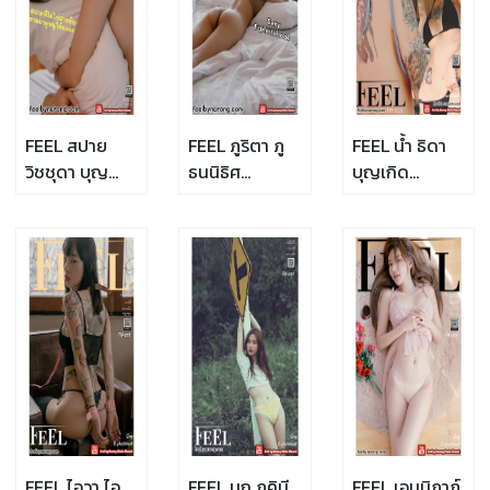
FEEL สปาย
FEEL ภูริตา ภู
FEEL น้ำ ธิดา
วิชชุดา บุญ
ธนนิธิศ
บุญเกิด
ประจักษ์
(aonnn.pp)
(nnaminxxtd)
(widdaspy.24)
FN-021
FN-020
FN-022
FEEL ไอวา ไอ
FEEL มุก ภคินี
FEEL เอมมิฏาภ์