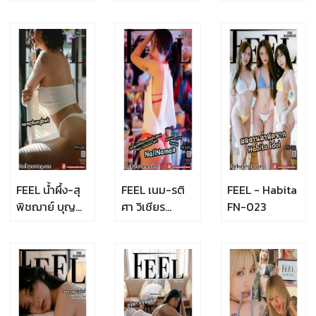
ร่น(_natalie.kern)
กุล(namfar.nf)
FN-026
FN-028
FN-027
FEEL น้ำผึ้ง-สุ
FEEL เนม-รติ
FEEL - Habita
พิชฌาย์ บุญ
ศา วิเชียร
FN-023
คุ้ม
พิทยา(namecool)
พงศ์(namphungbwk)
FN-024
FN-025