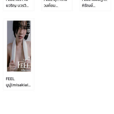
ยวริญ บวรวิ
วงค์ชม
หิรัณย์
วรรธน์
ภู(kitty.mook)
อัปสร(Champ.habi
(iva.carob)
FN-017
FN-018
FN-019
FEEL
มูมู่(misakiaimiii)
FN-238-16