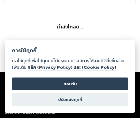
กำลังโหลด ...
การใช้คุกกี้
เราใช้คุกกี้เพื่อให้ทุกคนได้ประสบการณ์การใช้งานที่ดียิ่งขึ้นอ่าน
เพิ่มเติม
คลิก (Privacy Policy) และ (Cookie Policy)
Copyright ©
2026
Storylog Co., Ltd. - สตอรี่ล็อกขอสงวนสิทธิ์ไม่รับผิดชอบ
ต่อผลงานหรือเนื้อหาใดที่อัปโหลดผ่านเว็บไซต์และปรากฏว่าละเมิดสิทธิใน
ยอมรับ
ทรัพย์สินทางปัญญาของบุคคลอื่นหรือขัดต่อกฎหมายและศีลธรรม ดังนั้น ผู้อ่าน
ทุกท่านโปรดใช้วิจารณญาณในการกลั่นกรองด้วยตนเอง และหากท่านพบว่าส่วน
ปรับแต่งคุกกี้
หนึ่งส่วนใดขัดต่อกฎหมายและศีลธรรม กรุณาแจ้งมายังบริษัท เพื่อทีมงานจะได้
ดำเนินการในทันที ทั้งนี้ ทางสตอรี่ล็อกขอสงวนลิขสิทธิ์ตามพระราชบัญญัติ
ลิขสิทธิ์ พ.ศ. 2537 (ฉบับล่าสุด)
For support: member@ookbee.com
Version
1.3.17