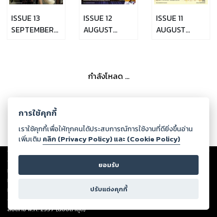
ISSUE 13
ISSUE 12
ISSUE 11
SEPTEMBER
AUGUST
AUGUST
8,2016
25,2016
11,2016
กำลังโหลด ...
การใช้คุกกี้
เราใช้คุกกี้เพื่อให้ทุกคนได้ประสบการณ์การใช้งานที่ดียิ่งขึ้นอ่าน
เพิ่มเติม
คลิก (Privacy Policy) และ (Cookie Policy)
Copyright ©
2026
Storylog Co., Ltd. - สตอรี่ล็อกขอสงวนสิทธิ์ไม่รับผิดชอบ
ต่อผลงานหรือเนื้อหาใดที่อัปโหลดผ่านเว็บไซต์และปรากฏว่าละเมิดสิทธิใน
ยอมรับ
ทรัพย์สินทางปัญญาของบุคคลอื่นหรือขัดต่อกฎหมายและศีลธรรม ดังนั้น ผู้อ่าน
ทุกท่านโปรดใช้วิจารณญาณในการกลั่นกรองด้วยตนเอง และหากท่านพบว่าส่วน
ปรับแต่งคุกกี้
หนึ่งส่วนใดขัดต่อกฎหมายและศีลธรรม กรุณาแจ้งมายังบริษัท เพื่อทีมงานจะได้
ดำเนินการในทันที ทั้งนี้ ทางสตอรี่ล็อกขอสงวนลิขสิทธิ์ตามพระราชบัญญัติ
ลิขสิทธิ์ พ.ศ. 2537 (ฉบับล่าสุด)