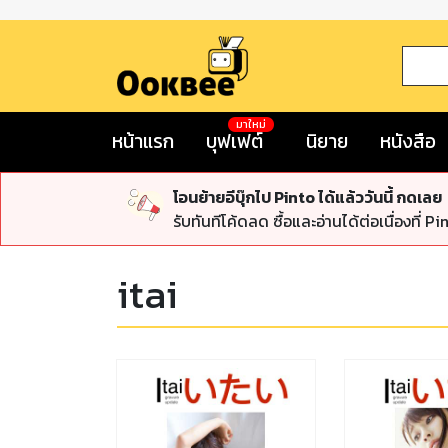
มาใหม่
หน้าแรก
บุฟเฟต์
นิยาย
หนังสือ
โอนย้ายอีบุ๊กไป Pinto ได้แล้ววันนี้ กดเลย
รับทันทีโค้ดลด ซื้อและอ่านได้ต่อเนื่องที่ Pi
itai