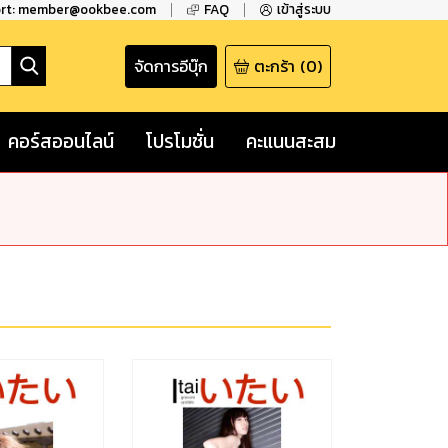
ort: member@ookbee.com
FAQ
เข้าสู่ระบบ
จัดการอีบุ๊ก
ตะกร้า
(
0
)
คอร์สออนไลน์
โปรโมชั่น
คะแนนสะสม