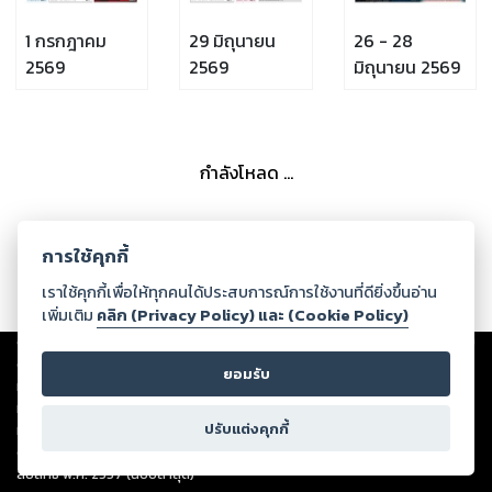
1 กรกฎาคม
29 มิถุนายน
26 - 28
2569
2569
มิถุนายน 2569
กำลังโหลด ...
การใช้คุกกี้
เราใช้คุกกี้เพื่อให้ทุกคนได้ประสบการณ์การใช้งานที่ดียิ่งขึ้นอ่าน
เพิ่มเติม
คลิก (Privacy Policy) และ (Cookie Policy)
Copyright ©
2026
Storylog Co., Ltd. - สตอรี่ล็อกขอสงวนสิทธิ์ไม่รับผิดชอบ
ต่อผลงานหรือเนื้อหาใดที่อัปโหลดผ่านเว็บไซต์และปรากฏว่าละเมิดสิทธิใน
ยอมรับ
ทรัพย์สินทางปัญญาของบุคคลอื่นหรือขัดต่อกฎหมายและศีลธรรม ดังนั้น ผู้อ่าน
ทุกท่านโปรดใช้วิจารณญาณในการกลั่นกรองด้วยตนเอง และหากท่านพบว่าส่วน
ปรับแต่งคุกกี้
หนึ่งส่วนใดขัดต่อกฎหมายและศีลธรรม กรุณาแจ้งมายังบริษัท เพื่อทีมงานจะได้
ดำเนินการในทันที ทั้งนี้ ทางสตอรี่ล็อกขอสงวนลิขสิทธิ์ตามพระราชบัญญัติ
ลิขสิทธิ์ พ.ศ. 2537 (ฉบับล่าสุด)