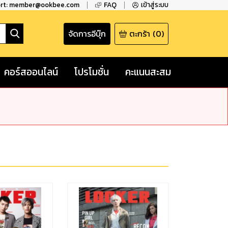
ort: member@ookbee.com
FAQ
เข้าสู่ระบบ
จัดการอีบุ๊ก
ตะกร้า
(
0
)
คอร์สออนไลน์
โปรโมชั่น
คะแนนสะสม