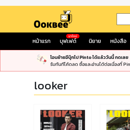
มาใหม่
หน้าแรก
บุฟเฟต์
นิยาย
หนังสือ
โอนย้ายอีบุ๊กไป Pinto ได้แล้ววันนี้ กดเลย
รับทันทีโค้ดลด ซื้อและอ่านได้ต่อเนื่องที่ Pi
looker