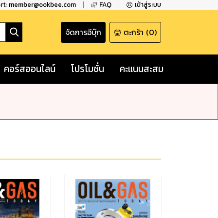
ort: member@ookbee.com
FAQ
เข้าสู่ระบบ
จัดการอีบุ๊ก
ตะกร้า
(
0
)
คอร์สออนไลน์
โปรโมชั่น
คะแนนสะสม