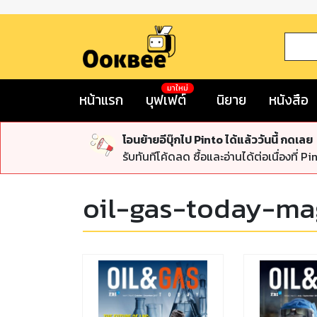
มาใหม่
หน้าแรก
บุฟเฟต์
นิยาย
หนังสือ
โอนย้ายอีบุ๊กไป Pinto ได้แล้ววันนี้ กดเลย
รับทันทีโค้ดลด ซื้อและอ่านได้ต่อเนื่องที่ Pi
oil-gas-today-ma