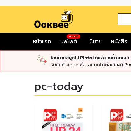
มาใหม่
หน้าแรก
บุฟเฟต์
นิยาย
หนังสือ
โอนย้ายอีบุ๊กไป Pinto ได้แล้ววันนี้ กดเลย
รับทันทีโค้ดลด ซื้อและอ่านได้ต่อเนื่องที่ Pi
pc-today