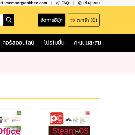
ort: member@ookbee.com
FAQ
เข้าสู่ระบบ
จัดการอีบุ๊ก
ตะกร้า
(
0
)
คอร์สออนไลน์
โปรโมชั่น
คะแนนสะสม