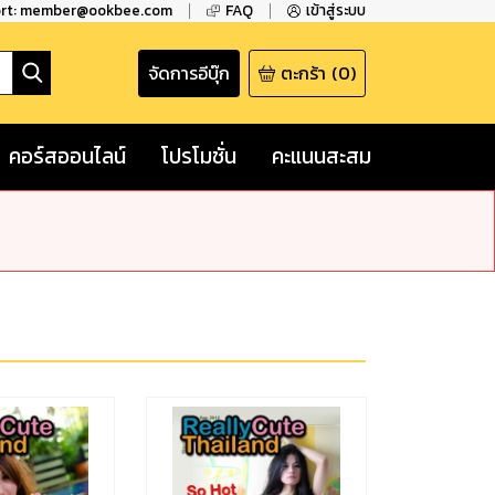
ort: member@ookbee.com
FAQ
เข้าสู่ระบบ
จัดการอีบุ๊ก
ตะกร้า
(
0
)
คอร์สออนไลน์
โปรโมชั่น
คะแนนสะสม