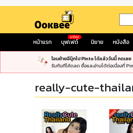
มาใหม่
หน้าแรก
บุฟเฟต์
นิยาย
หนังสือ
โอนย้ายอีบุ๊กไป Pinto ได้แล้ววันนี้ กดเลย
รับทันทีโค้ดลด ซื้อและอ่านได้ต่อเนื่องที่ Pi
really-cute-thail