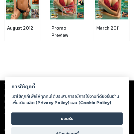
August 2012
Promo
March 2011
Preview
Copyright ©
2026
Storylog Co., Ltd. - สตอรี่ล็อกขอสงวนสิทธิ์ไม่รับผิดชอบ
การใช้คุกกี้
ต่อผลงานหรือเนื้อหาใดที่อัปโหลดผ่านเว็บไซต์และปรากฏว่าละเมิดสิทธิใน
ทรัพย์สินทางปัญญาของบุคคลอื่นหรือขัดต่อกฎหมายและศีลธรรม ดังนั้น ผู้อ่าน
เราใช้คุกกี้เพื่อให้ทุกคนได้ประสบการณ์การใช้งานที่ดียิ่งขึ้นอ่าน
ทุกท่านโปรดใช้วิจารณญาณในการกลั่นกรองด้วยตนเอง และหากท่านพบว่าส่วน
เพิ่มเติม
คลิก (Privacy Policy) และ (Cookie Policy)
หนึ่งส่วนใดขัดต่อกฎหมายและศีลธรรม กรุณาแจ้งมายังบริษัท เพื่อทีมงานจะได้
ดำเนินการในทันที ทั้งนี้ ทางสตอรี่ล็อกขอสงวนลิขสิทธิ์ตามพระราชบัญญัติ
ยอมรับ
ลิขสิทธิ์ พ.ศ. 2537 (ฉบับล่าสุด)
For support: member@ookbee.com
ปรับแต่งคุกกี้