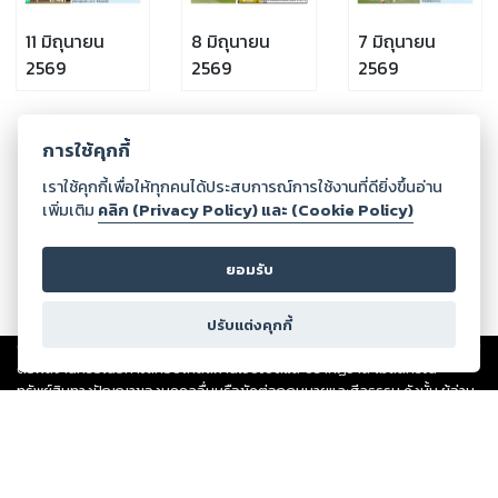
11 มิถุนายน
8 มิถุนายน
7 มิถุนายน
2569
2569
2569
การใช้คุกกี้
กำลังโหลด ...
เราใช้คุกกี้เพื่อให้ทุกคนได้ประสบการณ์การใช้งานที่ดียิ่งขึ้นอ่าน
เพิ่มเติม
คลิก (Privacy Policy) และ (Cookie Policy)
ยอมรับ
ปรับแต่งคุกกี้
Copyright ©
2026
Storylog Co., Ltd. - สตอรี่ล็อกขอสงวนสิทธิ์ไม่รับผิดชอบ
ต่อผลงานหรือเนื้อหาใดที่อัปโหลดผ่านเว็บไซต์และปรากฏว่าละเมิดสิทธิใน
ทรัพย์สินทางปัญญาของบุคคลอื่นหรือขัดต่อกฎหมายและศีลธรรม ดังนั้น ผู้อ่าน
ทุกท่านโปรดใช้วิจารณญาณในการกลั่นกรองด้วยตนเอง และหากท่านพบว่าส่วน
หนึ่งส่วนใดขัดต่อกฎหมายและศีลธรรม กรุณาแจ้งมายังบริษัท เพื่อทีมงานจะได้
ดำเนินการในทันที ทั้งนี้ ทางสตอรี่ล็อกขอสงวนลิขสิทธิ์ตามพระราชบัญญัติ
ลิขสิทธิ์ พ.ศ. 2537 (ฉบับล่าสุด)