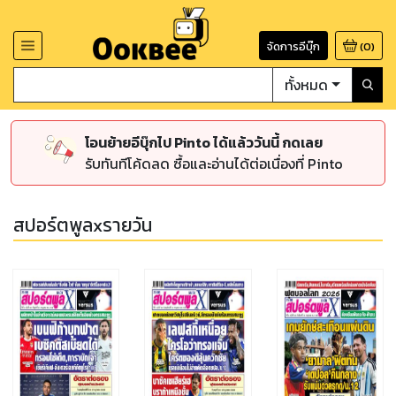
จัดการอีบุ๊ก
(
0
)
ทั้งหมด
โอนย้ายอีบุ๊กไป Pinto ได้แล้ววันนี้ กดเลย
รับทันทีโค้ดลด ซื้อและอ่านได้ต่อเนื่องที่ Pinto
สปอร์ตพูลxรายวัน