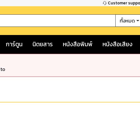
Customer supp
ทั้งหมด
การ์ตูน
นิตยสาร
หนังสือพิมพ์
หนังสือเสียง
nto