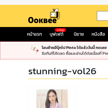
มาใหม่
หน้าแรก
บุฟเฟต์
นิยาย
หนังสือ
โอนย้ายอีบุ๊กไป Pinto ได้แล้ววันนี้ กดเลย
รับทันทีโค้ดลด ซื้อและอ่านได้ต่อเนื่องที่ Pi
stunning-vol26