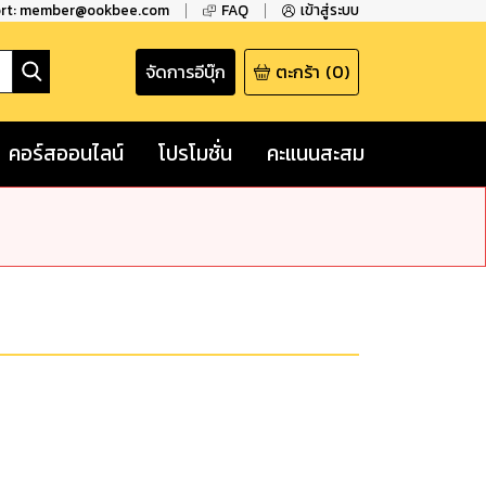
ort: member@ookbee.com
FAQ
เข้าสู่ระบบ
จัดการอีบุ๊ก
ตะกร้า
(
0
)
คอร์สออนไลน์
โปรโมชั่น
คะแนนสะสม