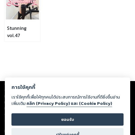
Stunning
vol.47
Copyright ©
2026
Storylog Co., Ltd. - สตอรี่ล็อกขอสงวนสิทธิ์ไม่รับผิดชอบ
การใช้คุกกี้
ต่อผลงานหรือเนื้อหาใดที่อัปโหลดผ่านเว็บไซต์และปรากฏว่าละเมิดสิทธิใน
ทรัพย์สินทางปัญญาของบุคคลอื่นหรือขัดต่อกฎหมายและศีลธรรม ดังนั้น ผู้อ่าน
เราใช้คุกกี้เพื่อให้ทุกคนได้ประสบการณ์การใช้งานที่ดียิ่งขึ้นอ่าน
ทุกท่านโปรดใช้วิจารณญาณในการกลั่นกรองด้วยตนเอง และหากท่านพบว่าส่วน
เพิ่มเติม
คลิก (Privacy Policy) และ (Cookie Policy)
หนึ่งส่วนใดขัดต่อกฎหมายและศีลธรรม กรุณาแจ้งมายังบริษัท เพื่อทีมงานจะได้
ดำเนินการในทันที ทั้งนี้ ทางสตอรี่ล็อกขอสงวนลิขสิทธิ์ตามพระราชบัญญัติ
ยอมรับ
ลิขสิทธิ์ พ.ศ. 2537 (ฉบับล่าสุด)
For support: member@ookbee.com
ปรับแต่งคุกกี้