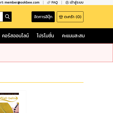
ort: member@ookbee.com
FAQ
เข้าสู่ระบบ
จัดการอีบุ๊ก
ตะกร้า
(
0
)
คอร์สออนไลน์
โปรโมชั่น
คะแนนสะสม