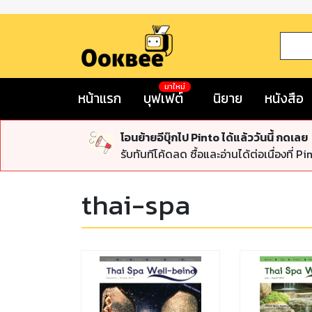
มาใหม่
หน้าแรก
บุฟเฟต์
นิยาย
หนังสือ
โอนย้ายอีบุ๊กไป Pinto ได้แล้ววันนี้ กดเลย
รับทันทีโค้ดลด ซื้อและอ่านได้ต่อเนื่องที่ Pi
thai-spa