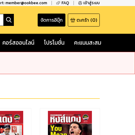
ort: member@ookbee.com
FAQ
เข้าสู่ระบบ
จัดการอีบุ๊ก
ตะกร้า
(
0
)
คอร์สออนไลน์
โปรโมชั่น
คะแนนสะสม