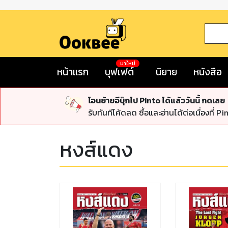
มาใหม่
หน้าแรก
บุฟเฟต์
นิยาย
หนังสือ
โอนย้ายอีบุ๊กไป Pinto ได้แล้ววันนี้ กดเลย
รับทันทีโค้ดลด ซื้อและอ่านได้ต่อเนื่องที่ Pi
หงส์แดง