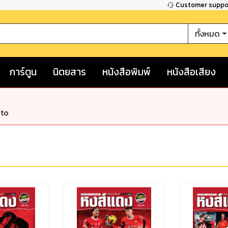
Customer supp
ทั้งหมด
การ์ตูน
นิตยสาร
หนังสือพิมพ์
หนังสือเสียง
nto