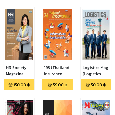
HR Society
195 (Thailand
Logistics Mag
Magazine
Insurance
(Logistics
(May 2024)
No.201)
Mag 57)
150.00
฿
59.00
฿
50.00
฿