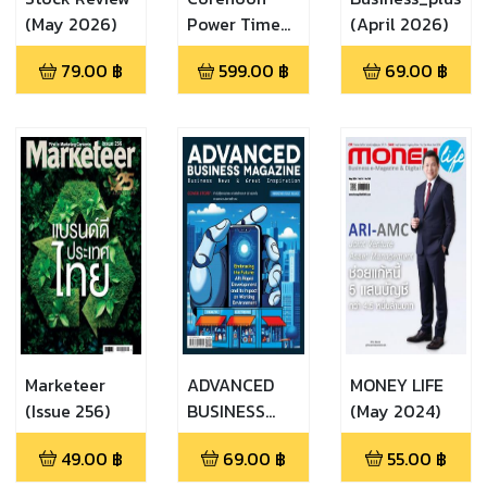
(May 2026)
Power Time
(April 2026)
(Investor
79.00
฿
599.00
฿
69.00
฿
Guide Issue
193)
Marketeer
ADVANCED
MONEY LIFE
(Issue 256)
BUSINESS
(May 2024)
MAGAZINE
49.00
฿
69.00
฿
55.00
฿
(402)