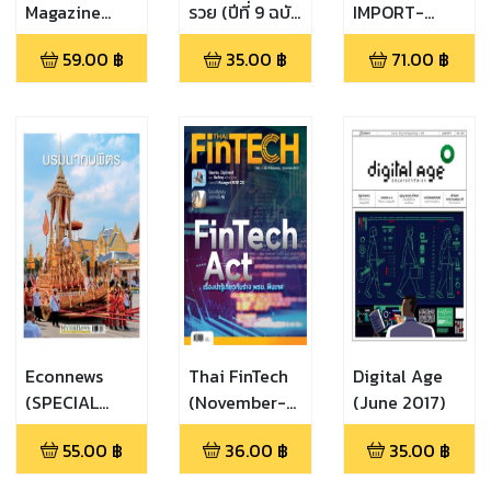
Magazine
รวย (ปีที่ 9 ฉบับ
IMPORT-
(Nov - Dec
ที่ 98 ประจำ
EXPORT
59.00
฿
35.00
฿
71.00
฿
2018)
เดือน
(ISSUE 173)
พฤศจิกายน
2561)
Econnews
Thai FinTech
Digital Age
(SPECIAL
(November-
(June 2017)
ISSUE)
December
55.00
฿
36.00
฿
35.00
฿
2017)