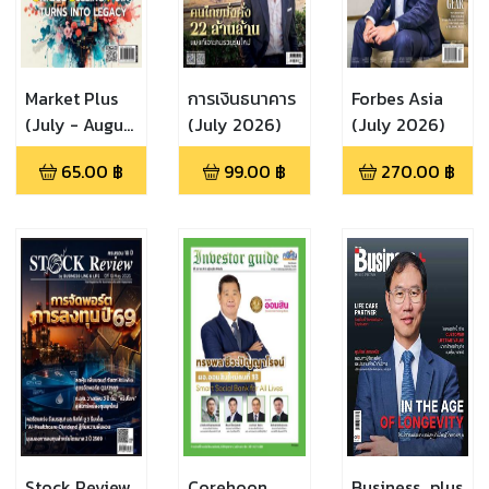
Market Plus
การเงินธนาคาร
Forbes Asia
(July - August
(July 2026)
(July 2026)
2026)
65.00
฿
99.00
฿
270.00
฿
Stock Review
Corehoon
Business_plus