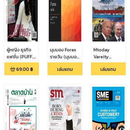
ผู้หญิง ธุรกิจ
มุมมอง Forex
Mtoday
แฟชั่น (PUFF.
รายวัน (มุมมอง
Vareity
MAGAZINE :
Forex ประจำวัน
(March 2022)
69.00
฿
เล่มแถม
เล่มแถม
INAUGURAL
ที่ 12-06-
ISSUE :
2565)
MARCH 2023)