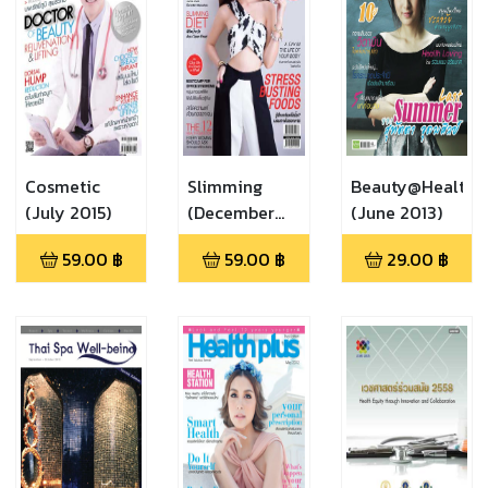
Cosmetic
Slimming
Beauty@Healthy
(July 2015)
(December
(June 2013)
2014)
59.00
฿
59.00
฿
29.00
฿