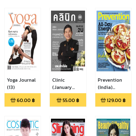
Yoga Journal
Clinic
Prevention
(13)
(January
(India)
2017)
(December
60.00
฿
55.00
฿
129.00
฿
2015)