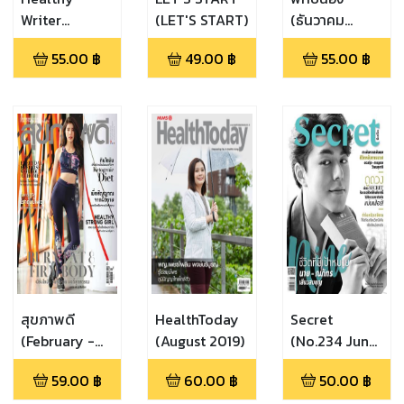
Writer
(LET'S START)
(ธันวาคม
(นิตยสาร
2564)
55.00
฿
49.00
฿
55.00
฿
Healthy
Writer Vol 4
Issue 17)
สุขภาพดี
HealthToday
Secret
(February -
(August 2019)
(No.234 June
April 2020)
2018)
59.00
฿
60.00
฿
50.00
฿