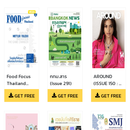
Jun - Jul
(เมษายน -
2024)
พฤษภาคม
2024))
Food Focus
กทม.สาร
AROUND
Thailand
(Issue 291)
(ISSUE 150 : A
magazine
YEAR OF
GET FREE
GET FREE
GET FREE
(Food Focus
EMPOWERING
Thailand
ANNTONIA
Magazine
PORSILD)
June 2024)