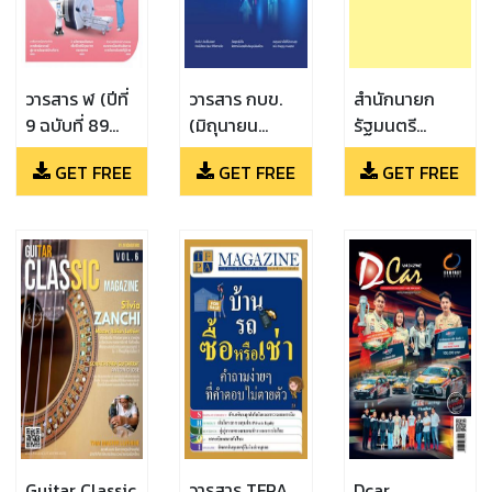
วารสาร ฬ (ปีที่
วารสาร กบข.
สำนักนายก
9 ฉบับที่ 89
(มิถุนายน
รัฐมนตรี
(กรกฏาคม-
2567)
(สำนักนายก
GET FREE
GET FREE
GET FREE
สิงหาคม
รัฐมนตรี ปีที่
2567))
92)
Guitar Classic
วารสาร TFPA
Dcar