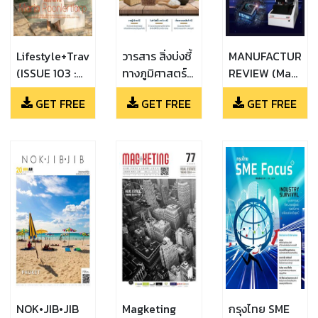
Lifestyle+Travel
วารสาร สิ่งบ่งชี้
MANUFACTURIN
(ISSUE 103 :
ทางภูมิศาสตร์
REVIEW (May
"PECK
ไทย (ฉบับที่ 7
/ June 2024)
GET FREE
GET FREE
GET FREE
PALITCHOKE"
เดือนเมษายน
INSPIRING
2567)
CADENCE)
NOK•JIB•JIB
Magketing
กรุงไทย SME