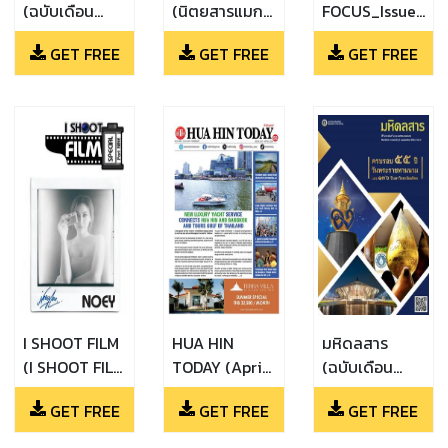
(ฉบับเดือน
(นิตยสารแมก
FOCUS_Issue
พฤษภาคม-
เก็ตติ้ง
42_May -
GET FREE
GET FREE
GET FREE
มิถุนายน 2567)
(Magketing)
July 2024
ฉบับ 77 )
(กรุงไทย SME
FOCUS_Issue
42_May -
July 2024)
I SHOOT FILM
HUA HIN
มหิดลสาร
(I SHOOT FILM
TODAY (April
(ฉบับเดือน
: Special Part
2024)
เมษายน ปีพ.ศ.
GET FREE
GET FREE
GET FREE
Nine)
2567)