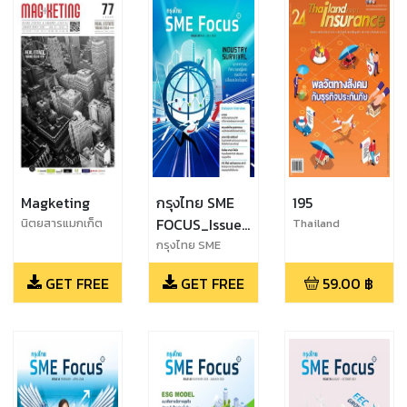
Magketing
กรุงไทย SME
195
FOCUS_Issue
นิตยสารแมกเก็ต
Thailand
ติ้ง (Magketing)
Insurance No.201
42_May -
กรุงไทย SME
ฉบับ 77
FOCUS_Issue
July 2024
GET FREE
GET FREE
59.00
฿
42_May - July
2024