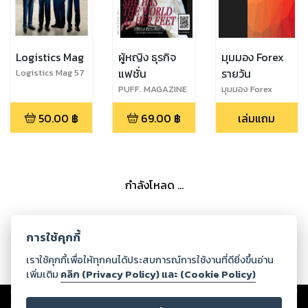
Logistics Mag
ผู้หญิง ธุรกิจ
มุมมอง Forex
แฟชั่น
รายวัน
Logistics Mag 57
PUFF. MAGAZINE
มุมมอง Forex
: INAUGURAL
ประจำวันที่ 12-06-
50.00
฿
69.00
฿
เล่มแถม
ISSUE : MARCH
2565
2023
กำลังโหลด ...
การใช้คุกกี้
เราใช้คุกกี้เพื่อให้ทุกคนได้ประสบการณ์การใช้งานที่ดียิ่งขึ้นอ่าน
เพิ่มเติม
คลิก (Privacy Policy) และ (Cookie Policy)
Copyright ©
2026
Storylog Co., Ltd. - สตอรี่ล็อกขอสงวนสิทธิ์ไม่รับผิดชอบ
ต่อผลงานหรือเนื้อหาใดที่อัปโหลดผ่านเว็บไซต์และปรากฏว่าละเมิดสิทธิใน