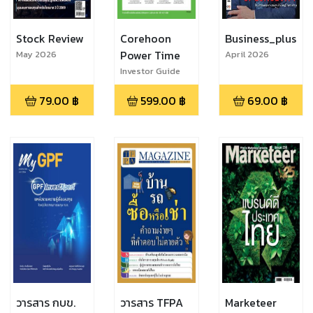
Stock Review
Corehoon
Business_plus
Power Time
May 2026
April 2026
Investor Guide
Issue 193
79.00
฿
599.00
฿
69.00
฿
วารสาร กบข.
วารสาร TFPA
Marketeer