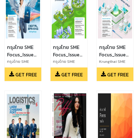
กรุงไทย SME
กรุงไทย SME
กรุงไทย SME
Focus_Issue
Focus_Issue
Focus_Issue
41_February -
40_November
39_August -
กรุงไทย SME
กรุงไทย SME
Krungthai SME
Focus_Issue
Focus_Issue
Focus_Issue
April 2024
2023-
October 2023
GET FREE
GET FREE
GET FREE
41_February -
40_November
39_August -
January 2024
April 2024
2023-January
October 2023
2024-ok