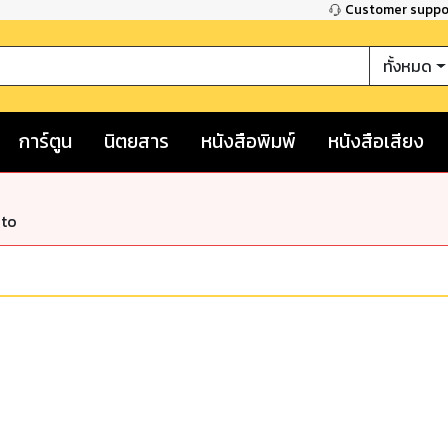
Customer supp
ทั้งหมด
การ์ตูน
นิตยสาร
หนังสือพิมพ์
หนังสือเสียง
nto