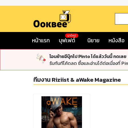
มาใหม่
หน้าแรก
บุฟเฟต์
นิยาย
หนังสือ
โอนย้ายอีบุ๊กไป Pinto ได้แล้ววันนี้ กดเลย
รับทันทีโค้ดลด ซื้อและอ่านได้ต่อเนื่องที่ Pi
ทีมงาน Riziist & aWake Magazine