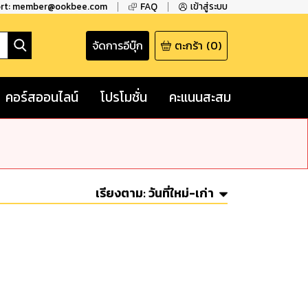
ort: member@ookbee.com
FAQ
เข้าสู่ระบบ
จัดการอีบุ๊ก
ตะกร้า
(
0
)
คอร์สออนไลน์
โปรโมชั่น
คะแนนสะสม
เรียงตาม:
วันที่ใหม่-เก่า